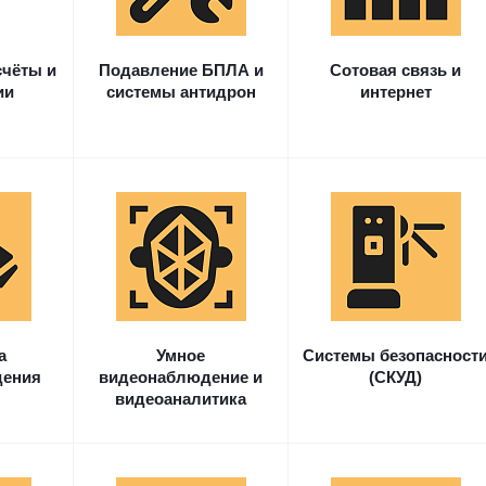
счёты и
Подавление БПЛА и
Сотовая связь и
ии
системы антидрон
интернет
а
Умное
Системы безопасност
дения
видеонаблюдение и
(СКУД)
видеоаналитика