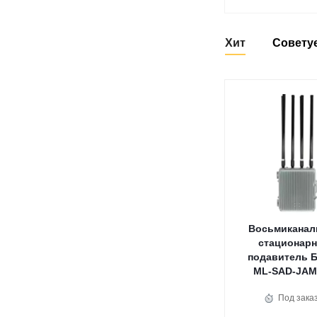
Хит
Совету
Восьмикана
стационар
подавитель 
ML-SAD-JAM
Под зака