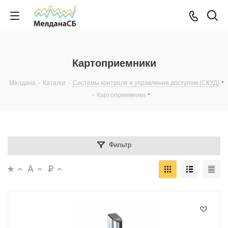
Картоприемники
Мелдана
-
Каталог
-
Системы контроля и управления доступом (СКУД)
-
Картоприемники
Фильтр