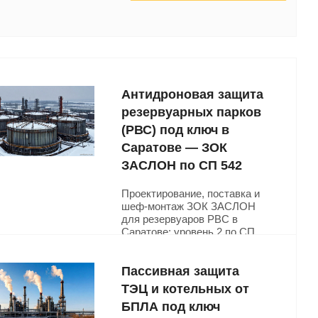
Антидроновая защита
резервуарных парков
(РВС) под ключ в
Саратове — ЗОК
ЗАСЛОН по СП 542
Проектирование, поставка и
шеф-монтаж ЗОК ЗАСЛОН
для резервуаров РВС в
Саратове: уровень 2 по СП
542, любой типоразмер от
РВС-5000 до РВС-50000.
Защита резервуарных парков
Пассивная защита
и нефтебаз под ключ.
ТЭЦ и котельных от
БПЛА под ключ
Подробнее