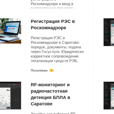
Роскомнадзоре и ввод в
эксплуатацию под ключ.
Подробнее
Регистрация РЭС в
Роскомнадзоре
Регистрация РЭС в
Роскомнадзоре в Саратове:
порядок, документы, подача
через Госуслуги. Юридически
корректное сопровождение
легализации средств РЭБ.
Подробнее
RF-мониторинг и
радиочастотная
детекция БПЛА в
Саратове
Узнайте, как работает RF-