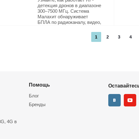
детекция дронов в диапазоне
300–7500 МГц. Система
Малахит обнаруживает
БПЛА по радиоканалу, видео,
акустике и радару.
Соответствие ПП №258,
1
2
3
4
штрафы от 300 000 ₽.
Решение для ТЭК, КИИ,
аэропортов в Саратове.
Подробнее
Помощь
Оставайтесь
Блог
Бренды
G, 4G в