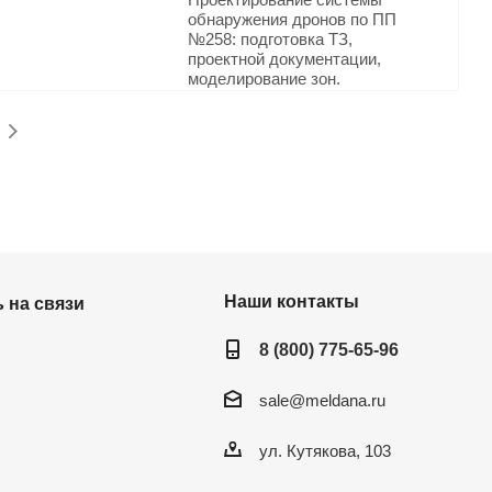
обнаружения дронов по ПП
№258: подготовка ТЗ,
проектной документации,
моделирование зон.
Соответствие ФЗ-398 и 116-
ФЗ. Услуга от МелданаСБ в
Саратове.
Подробнее
Наши контакты
 на связи
8 (800) 775-65-96
sale@meldana.ru
ул. Кутякова, 103