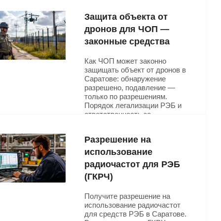
Защита объекта от
дронов для ЧОП —
законные средства
Как ЧОП может законно
защищать объект от дронов в
Саратове: обнаружение
разрешено, подавление —
только по разрешениям.
Порядок легализации РЭБ и
ответственность за
нарушения.
Разрешение на
Подробнее
использование
радиочастот для РЭБ
(ГКРЧ)
Получите разрешение на
использование радиочастот
для средств РЭБ в Саратове.