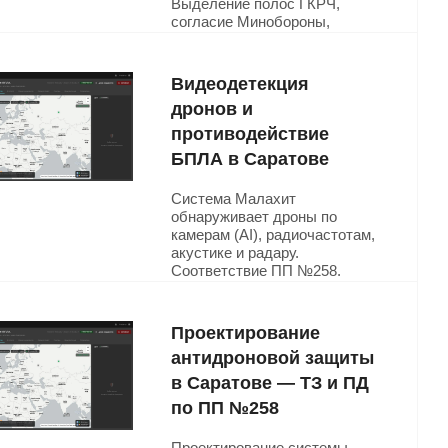
Выделение полос ГКРЧ,
согласие Минобороны,
регистрация РЭС.
Юридически корректное
сопровождение от
Видеодетекция
МелданаСБ.
дронов и
противодействие
Подробнее
БПЛА в Саратове
Система Малахит
обнаруживает дроны по
камерам (AI), радиочастотам,
акустике и радару.
Соответствие ПП №258.
Противодействие — в рамках
закона. Решение для ТЭК,
КИИ, промышленности в
Проектирование
Саратове.
антидроновой защиты
в Саратове — ТЗ и ПД
Подробнее
по ПП №258
Проектирование системы