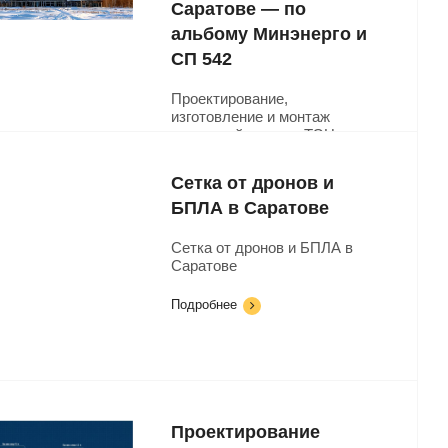
Саратове — по
альбому Минэнерго и
СП 542
Проектирование,
изготовление и монтаж
пассивной защиты ТЭЦ,
ГРЭС и котельных от БПЛА
Саратове: тросовый барьер
Сетка от дронов и
по альбому Минэнерго, ЗОК-
сетки по СП 542,
БПЛА в Саратове
обследование и расчёт под
ключ.
Сетка от дронов и БПЛА в
Саратове
Подробнее
Подробнее
Проектирование