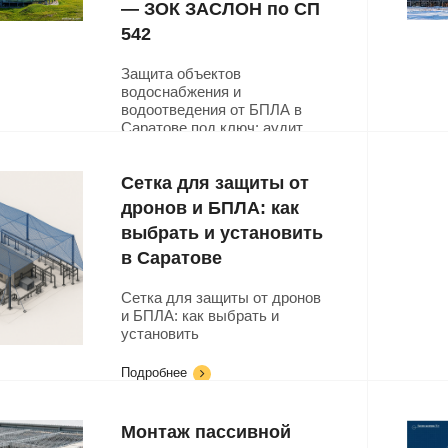
— ЗОК ЗАСЛОН по СП
542
Защита объектов
водоснабжения и
водоотведения от БПЛА в
Саратове под ключ: аудит,
проект по СП 542,
изготовление и монтаж ЗОК
ЗАСЛОН. Хлораторная,
Сетка для защиты от
насосные, РЧВ, ВОС, КОС,
дронов и БПЛА: как
КНС, скважины.
выбрать и установить
в Саратове
Подробнее
Сетка для защиты от дронов
и БПЛА: как выбрать и
установить
Подробнее
Монтаж пассивной