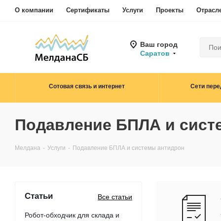
О компании
Сертификаты
Услуги
Проекты
Отрасл
Ваш город
Саратов
Сотовая связь и интернет
Сети пере
Подавление БПЛА и сист
Мелдана
-
Услуги
-
Подавление БПЛА и системы антидрон
Статьи
Все статьи
Робот-обходчик для склада и