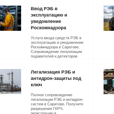
Ввод РЭБ в
эксплуатацию и
уведомление
Роскомнадзора
Услуга ввода средств РЭБ в
эксплуатацию и уведомление
Роскомнадзора в Саратове.
Сопровождение легализации
подавителей и детекторов
БПЛА. Срок — 10 рабочих
дней с момента
пусконаладки.
Легализация РЭБ и
антидрон-защиты под
Подробнее
ключ
Полное сопровождение
легализации РЭБ и антидрон-
систем в Саратове. Получите
разрешения ГКРЧ,
регистрацию в