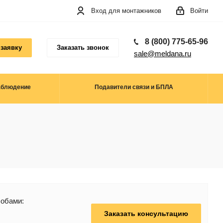
Вход для монтажников
Войти
8 (800) 775-65-96
 заявку
Заказать звонок
sale@meldana.ru
аблюдение
Подавители связи и БПЛА
собами:
Заказать консультацию