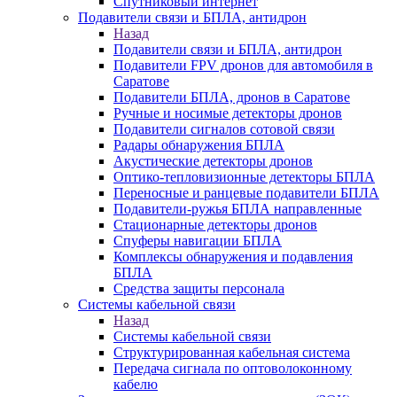
Спутниковый интернет
Подавители связи и БПЛА, антидрон
Назад
Подавители связи и БПЛА, антидрон
Подавители FPV дронов для автомобиля в
Саратове
Подавители БПЛА, дронов в Саратове
Ручные и носимые детекторы дронов
Подавители сигналов сотовой связи
Радары обнаружения БПЛА
Акустические детекторы дронов
Оптико-тепловизионные детекторы БПЛА
Переносные и ранцевые подавители БПЛА
Подавители-ружья БПЛА направленные
Стационарные детекторы дронов
Спуферы навигации БПЛА
Комплексы обнаружения и подавления
БПЛА
Средства защиты персонала
Системы кабельной связи
Назад
Системы кабельной связи
Структурированная кабельная система
Передача сигнала по оптоволоконному
кабелю