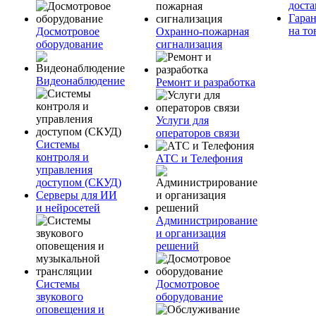
доста
Гара
на то
Досмотровое
Охранно-пожарная
оборудование
сигнализация
Видеонаблюдение
Ремонт и разработка
Услуги для
операторов связи
Системы
контроля и
АТС и Телефония
управления
доступом (СКУД)
Серверы для ИИ
и нейросетей
Администрирование
и организация
решений
Системы
Досмотровое
звукового
оборудование
оповещения и