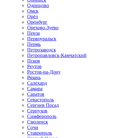
Одинцово
Омск
Орёл
Оренбург
Орехово-Зуево
Пенза
Первоуральск
Пермь
Петрозаводск
Петропавловск-Камчатский
Псков
Реутов
Ростов-на-Дону
Рязань
Салехард
Самара
Саратов
Севастополь
Сергиев Посад
Серпухов
Симферополь
Смоленск
Сочи
Ставрополь