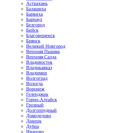
Астрахань
Балашиха
Барвиха
Барнаул
Белгород
Бийск
Благовещенск
Брянск
Великий Новгород
Верхняя Пышма
Верхняя Салда
Владивосток
Владикавказ
Владимир
Волгоград
Вологда
Воронеж
Геленджик
Горно-Алтайск
Грозный
Долгопрудный
Домодедово
Донецк
Дубна
Иваново