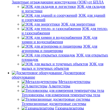
Защитные ограждающие конструкции (ЗОК) от БПЛА
ЗОК для складов
и логистики
ЗОК для зданий
и сооружений
ЗОК для энергетики
ЗОК для тепло-
и газоснабжения
ЗОК для
химии и водоснабжения
ЗОК для
агропрома и пищепрома
ЗОК для открытых
площадок
ЗОК для
малых и точечных объектов
Досмотровое
оборудование
Металлодетекторы
Алкотестеры
Тепловизоры для измерения температуры тела
Телевизионные досмотровые системы
Газоанализаторы