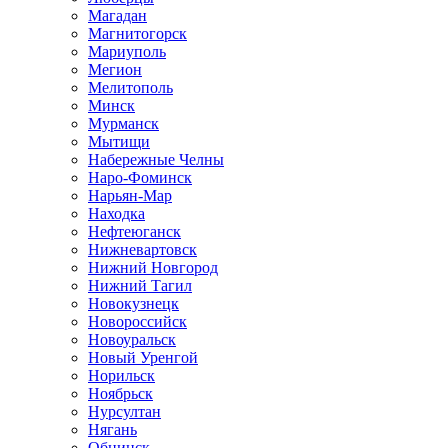
Магадан
Магнитогорск
Мариуполь
Мегион
Мелитополь
Минск
Мурманск
Мытищи
Набережные Челны
Наро-Фоминск
Нарьян-Мар
Находка
Нефтеюганск
Нижневартовск
Нижний Новгород
Нижний Тагил
Новокузнецк
Новороссийск
Новоуральск
Новый Уренгой
Норильск
Ноябрьск
Нурсултан
Нягань
Обнинск