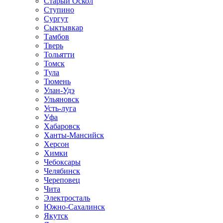
Старый Оскол
Ступино
Сургут
Сыктывкар
Тамбов
Тверь
Тольятти
Томск
Тула
Тюмень
Улан-Удэ
Ульяновск
Усть-луга
Уфа
Хабаровск
Ханты-Мансийск
Херсон
Химки
Чебоксары
Челябинск
Череповец
Чита
Электросталь
Южно-Сахалинск
Якутск