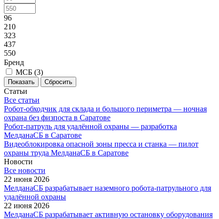
96
210
323
437
550
Бренд
МСБ (
3
)
Сбросить
Статьи
Все статьи
Робот-обходчик для склада и большого периметра — ночная
охрана без физпоста в Саратове
Робот-патруль для удалённой охраны — разработка
МелданаСБ в Саратове
Видеоблокировка опасной зоны пресса и станка — пилот
охраны труда МелданаСБ в Саратове
Новости
Все новости
22 июня 2026
МелданаСБ разрабатывает наземного робота-патрульного для
удалённой охраны
22 июня 2026
МелданаСБ разрабатывает активную остановку оборудования