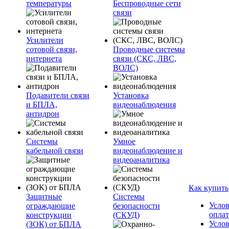
температуры
Беспроводные сети
связи
Усилители
сотовой связи,
Проводные системы
интернета
связи (СКС, ЛВС,
ВОЛС)
Подавители связи
Установка
и БПЛА,
видеонаблюдения
антидрон
Системы
Умное
кабельной связи
видеонаблюдение и
видеоаналитика
Как купить
Защитные
Системы
Усло
ограждающие
безопасности
опла
конструкции
(СКУД)
Усло
(ЗОК) от БПЛА