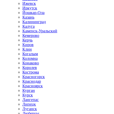
Ижевск
Иркутск
Йошкар-Ола
Казань
Калининград
Калуга
Каменск-Уральский
Кемерово
Керчь
Киров
Клин
Когалым
Коломна
Конаково
Королев
Кострома
Красногорск
Краснодар
Красноярск
Курган
Курск
Лангепас
Липецк
Луганск
Люберцы