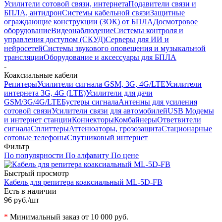
Усилители сотовой связи, интернета
Подавители связи и
БПЛА, антидрон
Системы кабельной связи
Защитные
ограждающие конструкции (ЗОК) от БПЛА
Досмотровое
оборудование
Видеонаблюдение
Системы контроля и
управления доступом (СКУД)
Серверы для ИИ и
нейросетей
Системы звукового оповещения и музыкальной
трансляции
Оборудование и аксессуары для БПЛА
-
Коаксиальные кабели
Репитеры
Усилители сигнала GSM, 3G, 4G/LTE
Усилители
интернета 3G, 4G (LTE)
Усилители для дачи
GSM/3G/4G/LTE
Бустеры сигнала
Антенны для усиления
сотовой связи
Усилители связи для автомобилей
USB Модемы
и интернет станции
Коннекторы
Комбайнеры
Ответвители
сигнала
Сплиттеры
Аттенюаторы, грозозащита
Стационарные
сотовые телефоны
Спутниковый интернет
Фильтр
По популярности
По алфавиту
По цене
Быстрый просмотр
Кабель для репитера коаксиальный ML-5D-FB
Есть в наличии
96 руб.
/шт
*
Минимальный заказ от 10 000 руб.