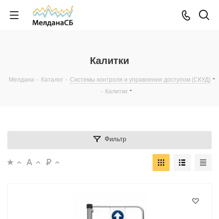
Калитки
Мелдана
-
Каталог
-
Системы контроля и управления доступом (СКУД)
-
Калитки
Фильтр